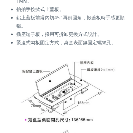
1MM。
拍拍手按掀式上蓋板。
鋁上蓋板前縁內切45° 再倒圓角，掀蓋板時手感更順
暢。
插座端子板，採用可拆卸更換方式設計。
緊迫式勾板固定方式，桌盒表面無固定螺絲孔。