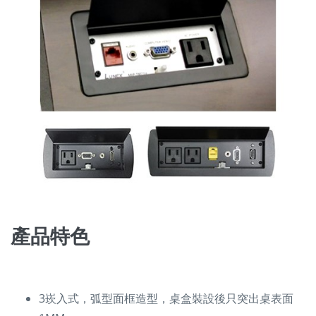
產品特色
3崁入式，弧型面框造型，桌盒裝設後只突出桌表面