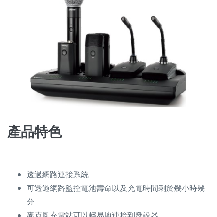
產品特色
透過網路連接系統
可透過網路監控電池壽命以及充電時間剩於幾⼩時幾
分
⿆克⾵充電站可以輕易地連接到發設器