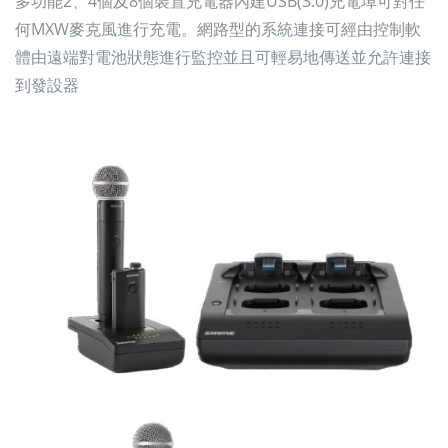
多功能2、4個及8個裝置充電器內建USB(3.0)充電埠可對任
何MXW⿆克⾵進⾏充電。網路型的系統連接可經由控制軟
體由遠端對電池狀態進⾏監控並且可輕易地傳送並允許連接
到發設器