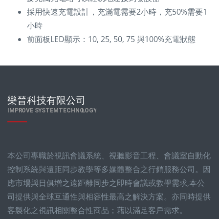
採⽤快速充電設計，充滿電需要2⼩時，充50%需要1
⼩時
前⾯板LED顯⽰：10, 25, 50, 75 與100%充電狀態
本公司專職於視訊會議系統、視聽影音工程、會議室自動化
控制系統與遠距同步教學等多媒體整合之行銷服務公司。因
應市場與日俱增之遠距離同步之即時會議或教學需求,本公
司提供與全球互通性與相容性最高之解決方案。亦同時提供
客製化之視訊相關整合性商品；藉以滿足客戶需求。