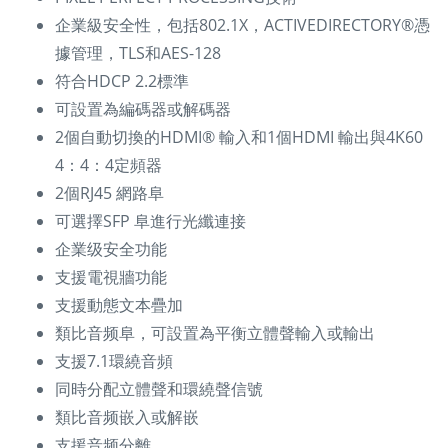
企業級安全性，包括802.1X，ACTIVEDIRECTORY®憑
據管理，TLS和AES-128
符合HDCP 2.2標準
可設置為編碼器或解碼器
2個自動切換的HDMI® 輸入和1個HDMI 輸出與4K60
4：4：4定頻器
2個RJ45 網路阜
可選擇SFP 阜進行光纖連接
企業级安全功能
支援電視牆功能
支援動態文本疊加
類比音频阜，可設置為平衡立體聲輸入或輸出
支援7.1環繞音頻
同時分配立體聲和環繞聲信號
類比音频嵌入或解嵌
支援音频分離