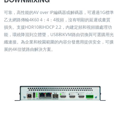
可靠，高性能的AV over IP編碼器或解碼器，可通過1G標準
乙太網路傳輸4K60 4：4：4視頻，沒有明顯的延遲或畫質
損失。支援HDR10和HDCP 2.2，內建定頻和視頻牆處理功
能，環繞降混到立體聲，USB和KVM路由切換與可選購用光
纖連接。為企業和校園範圍的內容分發應用提供安全，可擴
展的4K信號路由解決方案。