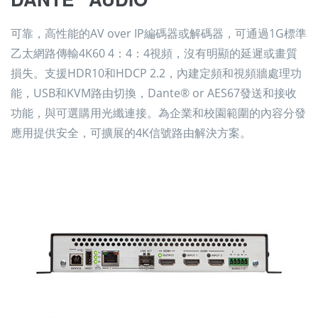
可靠，高性能的AV over IP編碼器或解碼器，可通過1G標準
乙太網路傳輸4K60 4：4：4視頻，沒有明顯的延遲或畫質
損失。支援HDR10和HDCP 2.2，內建定頻和視頻牆處理功
能，USB和KVM路由切換，Dante® or AES67發送和接收
功能，與可選購用光纖連接。為企業和校園範圍的內容分發
應用提供安全，可擴展的4K信號路由解決方案。