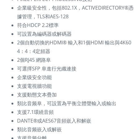
企業級安全性，包括802.1X，ACTIVEDIRECTORY®憑
據管理，TLS和AES-128
符合HDCP 2.2標準
可設置為編碼器或解碼器
2個自動切換的HDMI® 輸入和1個HDMI 輸出與4K60
4：4：4定頻器
2個RJ45 網路阜
可選擇SFP 阜進行光纖連接
企業级安全功能
支援電視牆功能
支援動態文本疊加
類比音频阜，可設置為平衡立體聲輸入或輸出
支援7.1環繞音頻
DANTE®或AES67音頻嵌入和解嵌
類比音频嵌入或解嵌
支援音频分離