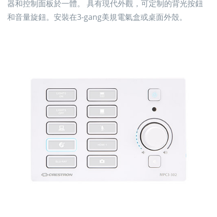
器和控制面板於一體。 具有現代外觀，可定制的背光按鈕
和音量旋鈕。安裝在3-gang美規電氣盒或桌面外殼。