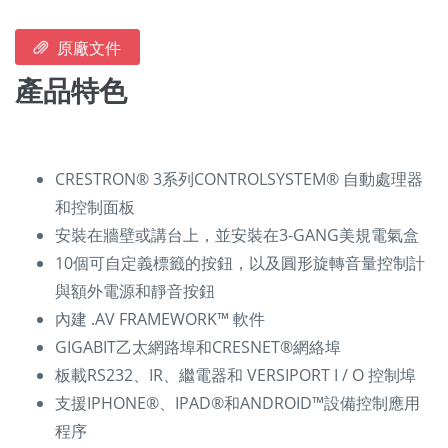
原廠文件
產品特色
CRESTRON® 3系列CONTROLSYSTEM® 自動處理器
和控制面板
安裝在牆壁或講台上，並安裝在3-GANG美規電氣盒
10個可自定義標籤的按鈕，以及圓形旋轉音量控制計
與額外電源和靜音按鈕
內建 .AV FRAMEWORK™ 軟件
GIGABIT乙太網路埠和CRESNET®網絡埠
板載RS232、IR、繼電器和 VERSIPORT I / O 控制埠
支援IPHONE®、IPAD®和ANDROID™設備控制應用
程序