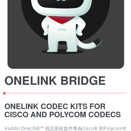
ONELINK BRIDGE
ONELINK CODEC KITS FOR
CISCO AND POLYCOM CODECS
Vaddio OneLINK™ 視訊系統套件專為Cisco® 和Polycom®